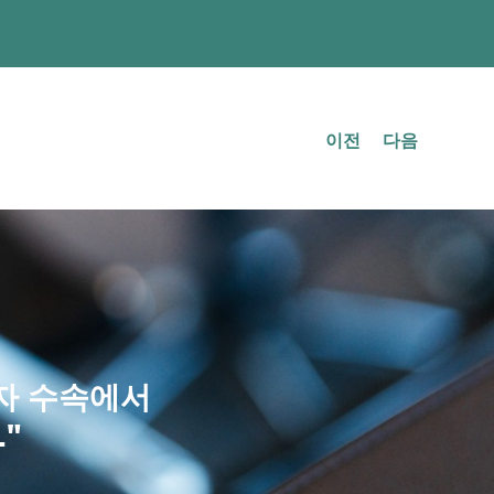
 경쟁을 촉진합니다;
가깝게 가져옵니다 (120 일);
이전
다음
렴한 임대료의 개념을 조정합니다(120일);
 분산(10일);
(120일);
동산에 대해 면제;
비자 수속에서
램 재구성;
"