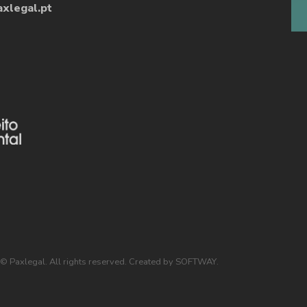
xlegal.pt
 Paxlegal. All rights reserved.
Created by
SOFTWAY
.