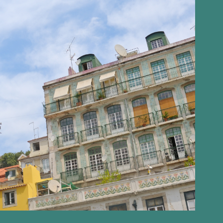
6%로 인하하되, 가격에 따라 제한을 둠(입법 종료 시까지);
택 차단을 해제하고 지방 의회의 책임 기간을 채택하여 처리 속도를 높
재를 개발할 수 있도록 자금 지원 확대(30일);
택건설공사(Construção Pública EPE, 구 Parque Esco
일);
 8 년 동안 도시 임대 제도에 도입된 왜곡을 수정합니다 (실무 그
작성;