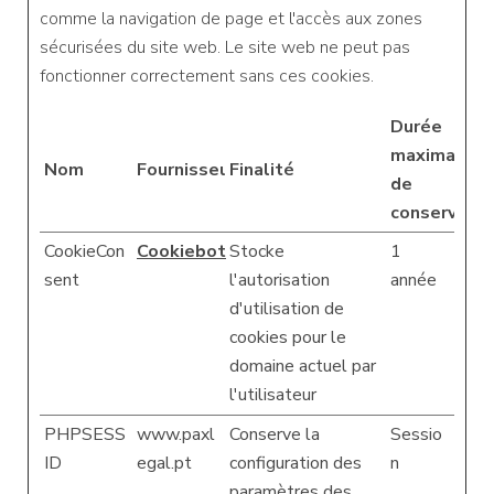
comme la navigation de page et l'accès aux zones
sécurisées du site web. Le site web ne peut pas
fonctionner correctement sans ces cookies.
Durée
maximale
Nom
Fournisseur
Finalité
de
conservatio
CookieCon
Cookiebot
Stocke
1
sent
l'autorisation
année
d'utilisation de
cookies pour le
domaine actuel par
l'utilisateur
PHPSESS
www.paxl
Conserve la
Sessio
ID
egal.pt
configuration des
n
paramètres des