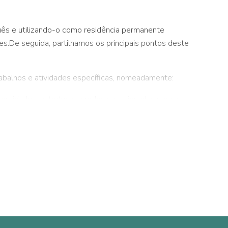
guês e utilizando-o como residência permanente
es.De seguida, partilhamos os principais pontos deste
abalhos e atividades específicas, nomeadamente:
m entidades, estruturas e redes vocacionadas para a
omo os empregos e membros de órgãos sociais em
previstos na legislação portuguesa;
nham beneficiado do regime fiscal de apoio ao
menos 50% do seu volume de negócios no ano de início