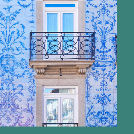
s de órgãos sociais, em entidades que exerçam atividades econ
ia local, nomeadamente para a captação de investimento produt
al cujos custos sejam elegíveis para efeitos dos incentivos fis
 em entidades certificadas como startups nos termos da legislaç
es certificadas como startups nos termos da legislação portugu
dentes fiscais das Regiões Autónomas dos Açores e da Madeira, em
ais que beneficiam de uma taxa reduzida de imposto de 20% sobr
eus rendimentos estrangeiros.
 consecutivos, a contar do ano de inscrição como residente fisca