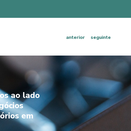
anterior
seguinte
os ao lado
gócios
órios em