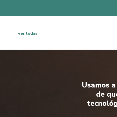
www.paxlegal.pt/en
.
ver todas
Usamos a 
de qu
tecnoló