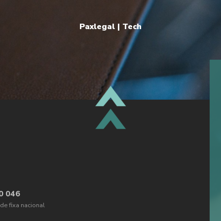
Paxlegal | Tech
TOPO
0 046
e fixa nacional