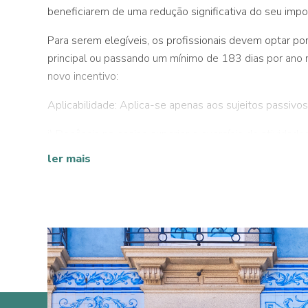
beneficiarem de uma redução significativa do seu imp
Para serem elegíveis, os profissionais devem optar po
principal ou passando um mínimo de 183 dias por ano n
novo incentivo:
Aplicabilidade: Aplica-se apenas aos sujeitos passiv
i) Docência no ensino superior e exercício de atividade
produção, difusão e transmissão de conhecimento, int
ler mais
entidades reconhecidas como centros tecnológicos e 
ii) Empregos qualificados e membros de órgãos sociais
iii) Profissões altamente qualificadas, definidas como 
Empresas com investimentos relevantes, no ano de i
investimento nos termos da legislação portuguesa;
Empresas industriais e de serviços qualificadas, d