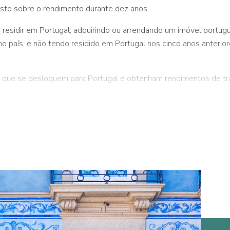
osto sobre o rendimento durante dez anos.
r residir em Portugal, adquirindo ou arrendando um imóvel portu
o país, e não tendo residido em Portugal nos cinco anos anterior
os que se desloquem para Portugal e obtenham rendimentos de tr
s de investigação científica, incluindo os empregos científicos e
egradas no sistema científico e tecnológico nacional. Ainda, c
de inovação nos termos da legislação portuguesa;
 no âmbito dos benefícios contratuais ao investimento produtivo 
tal na legislação portuguesa, exercidas em:
nício de funções ou nos 5 anos anteriores, que beneficiem ou te
 ou
efinidas como tal na legislação portuguesa, que exportem pelo 