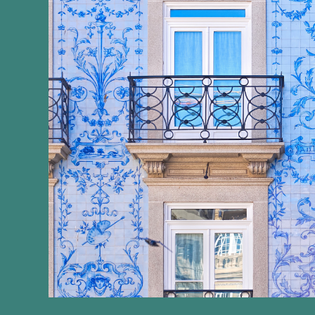
de funções ou em qualquer dos 2 anos anteriores;
iv) Outros postos de trabalho qualificados e membro
organismos portugueses como relevantes para a econom
v) Investigação e desenvolvimento efetuados por pesso
previstos na legislação portuguesa;
vi) Postos de trabalho e membros dos órgãos sociais,
vi) Empregos e membros de órgãos sociais, em entidad
vii) Empregos ou outras atividades exercidas por resi
Benefícios fiscais:
O incentivo abrange os profission
bem como oferece uma isenção de imposto sobre os s
Duração:
O benefício fiscal é prorrogado por dez anos
Para mais informações, não hesite em contactar-nos: