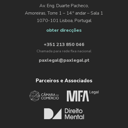
Av. Eng. Duarte Pacheco,
Direito de acesso ao ambiente digital
Amoreiras, Torre 1 – 14.º andar – Sala 1
Liberdade de expressão e criação em ambiente digital
1070-101 Lisboa, Portugal
Direito à proteção contra a desinformação
obter direcções
Direitos de reunião, manifestação, associação e
+351 213 850 046
participação em ambiente digital
Chamada para rede fixa nacional
Direito à privacidade em ambiente digital e proteção
paxlegal@paxlegal.pt
de dados
Uso da Inteligência artificial e de robôs
Parceiros e Associados
Direito à neutralidade da Internet
Direito ao desenvolvimento de competências digitais,
ou seja, direito à educação digital
Direito à identidade e outros direitos pessoais
Direito ao esquecimento