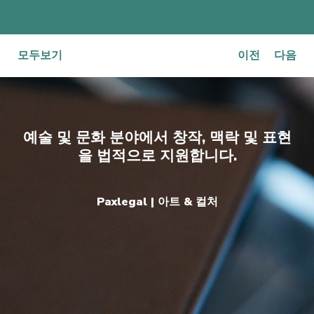
다음과 같은 보다 엄격한 기준이 도입됩니다.
포르투갈어뿐만 아니라 포르투갈의 문화, 역사 및 국가
모두보기
이전
다음
상징에 대한 이해;
기본 권리와 의무, 헌법적 가치 및 포르투갈 정치 체제
에 대한 이해;
예술 및 문화 분야에서 창작, 맥락 및 표현
민주적 법치국가 원칙에 대한 공식적인 충성 선언.
을 법적으로 지원합니다.
• 포르투갈 시민과의 사실혼 관계
Paxlegal | 아트 & 컬처
국적 취득을 위해 사실혼 관계를 인정하는 사전 법원 판
결이 요구됩니다.
• 입양을 통한 국적 취득
국적은 신고를 통해 취득된다는 점이 명확히 규정되며,
절차적 체계가 보다 구체화됩니다.