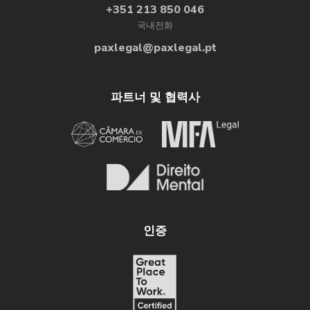
• 합법적 거주 기간 산정
+351 213 850 046
국내전화
거주 허가 신청일부터 허가 발급일까지의 기간을 합법
paxlegal@paxlegal.pt
적 거주 기간으로 인정하던 규정이 폐지됩니다.
거주 기간 합산에 적용되는 기준 기간이 축소됩니다:
파트너 및 협력사
무국적자: 6년
CPLP 회원국 국민 및 EU 시민: 9년
기타 국가 국민: 12년
• 포르투갈 출생 미성년자의 귀화
인증
기존의 선택적 요건 체계에서 누적적 요건 체계로 변경되
며, 의무 교육 이수 및 부모의 합법적 거주 요건이 포함됩
니다.
• 국적 취득에 대한 이의 제기