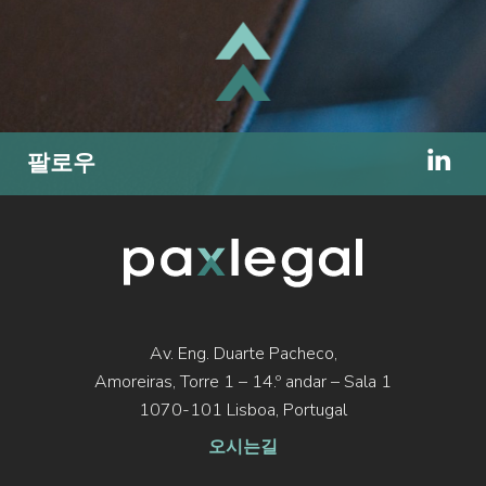
• 귀화
최소 합법적 거주 기간 연장:
포르투갈어 사용국 공동체(CPLP) 회원국 국민 및 유
맨위
럽연합 시민: 7년
팔로우
기타 국가 국민: 10년
통합 요건 강화:
언어뿐 아니라 포르투갈 문화, 역사 및 국가 상징에
대한 이해;
기본 권리와 의무, 헌법적 가치 및 포르투갈 정치 체
Av. Eng. Duarte Pacheco,
제에 대한 이해;
Amoreiras, Torre 1 – 14.º andar – Sala 1
1070-101 Lisboa, Portugal
민주적 법치국가 원칙에 대한 공식적인 충성 선언.
오시는길