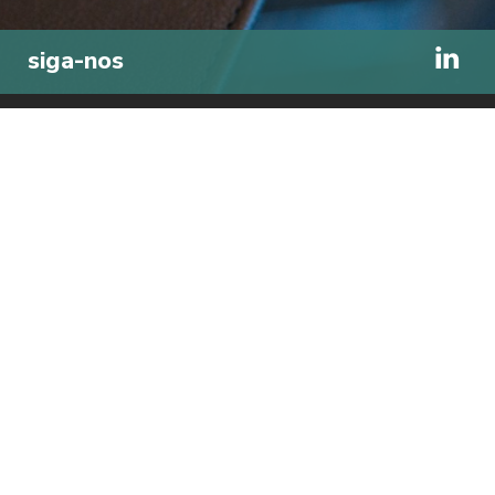
TOPO
siga-nos
Av. Eng. Duarte Pacheco,
Amoreiras, Torre 1 – 14.º andar – Sala 1
1070-101 Lisboa, Portugal
obter direcções
+351 213 850 046
Chamada para rede fixa nacional
paxlegal@paxlegal.pt