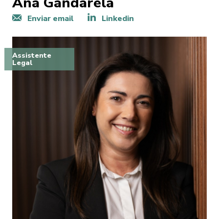
Ana Gandarela
Enviar email
Linkedin
Assistente
Legal